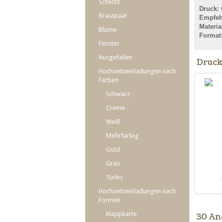
Schlicht
Druck: 
Brautpaar
Empfeh
Materia
Blume
Format:
Fenster
Ausgefallen
Druck
Hochzeitseinladungen nach
Farben
Schwarz
Creme
Weiß
Mehrfarbig
Gold
Grau
Türkis
Hochzeitseinladungen nach
Formen
Klappkarte
30 An