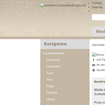
Kontakt
Sitemap
Hoch
Kategorien
Startseit
Hochzeitskarten
Auf Fa
Goldrand
An ei
Ornament
Ausdr
Samt
Herz
Beschr
Ringe
Weiße 
Schleife
Schleif
Glitzer
Preis i