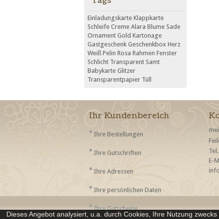
Tags
Einladungskarte
Klappkarte
Schleife
Creme
Alara
Blume
Sade
Ornament
Gold
Kartonage
Gastgeschenk
Geschenkbox
Herz
Weiß
Pelin
Rosa
Rahmen
Fenster
Schlicht
Transparent
Samt
Babykarte
Glitzer
Transparentpapier
Tüll
Ihr Kundenbereich
Ko
mei
Ihre Bestellungen
Tel
Ihre Gutschriften
E-M
inf
Ihre Adressen
Ihre persönlichen Daten
Ihre Gutscheine
Dieses Angebot analysiert, u.a. durch Cookies, Ihre Nutzung zweck