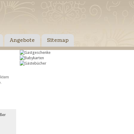
Angebote
Sitemap
cktem
.
ßer