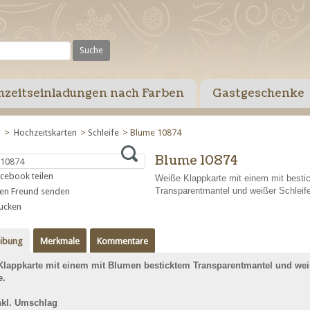
zeitseinladungen nach Farben
Gastgeschenke
e
>
Hochzeitskarten
>
Schleife
>
Blume 10874
Blume 10874
cebook teilen
Weiße Klappkarte mit einem mit besti
Transparentmantel und weißer Schleife
nen Freund senden
ucken
eibung
Merkmale
Kommentare
Klappkarte mit einem mit Blumen besticktem Transparentmantel und wei
e.
nkl. Umschlag