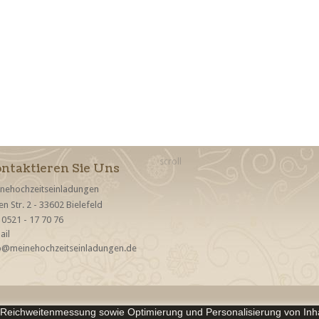
scroll
ntaktieren Sie Uns
nehochzeitseinladungen
. 0521 - 17 70 76
ail
o@meinehochzeitseinladungen.de
s Reichweitenmessung sowie Optimierung und Personalisierung von Inh